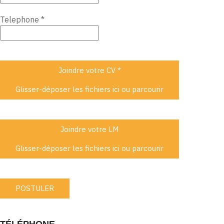
Telephone
*
Joindre votre CV
*
Glisser-déposer les fichiers ici ou
parcourir
Joindre votre LM
Glisser-déposer les fichiers ici ou
parcourir
POSTULER