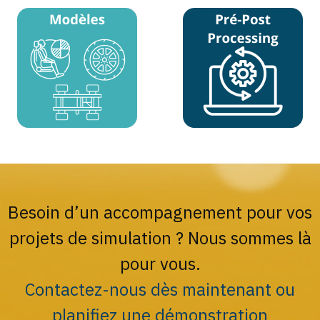
Besoin d’un accompagnement pour vos
projets de simulation ? Nous sommes là
pour vous.
Contactez-nous dès maintenant ou
planifiez une démonstration