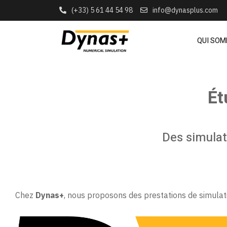
(+33) 5 61 44 54 98
info@dynasplus.com
QUI SO
Ét
Des simulat
Chez
Dynas+
, nous proposons des prestations de simulat