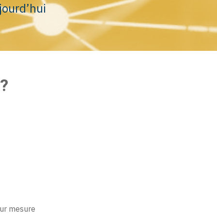
jourd’hui
 ?
 sur mesure