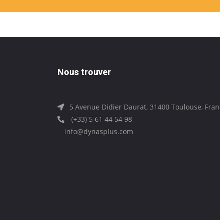
Nous trouver
5 Avenue Didier Daurat, 31400 Toulouse, Fra
(+33) 5 61 44 54 98
info@dynasplus.com