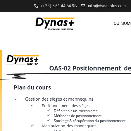
(+33) 5 61 44 54 98
info@dynasplus.com
QUI SO